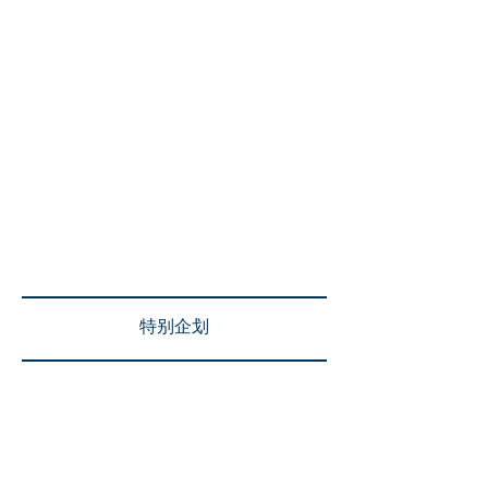
ES
TA
8
5
8
6
TE
BL
END
8
0
8
5
ED
CAN
EPH
8
0
+
ORA
特别企划
AN
TI
OXI