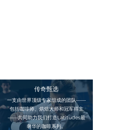
PU
LP
TEA
T
ER
RA
传奇甄选
一支由世界顶级专家组成的团队——
包括咖啡师、烘焙大师和冠军得主
——共同助力我们打造Latitudes最
奢华的咖啡系列。