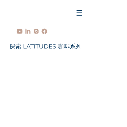
探索 LATITUDES 咖啡系列
AL
CHE
8
7
+
MY
LE
GEN
8
8
+
DS
FR
IEN
8
7
+