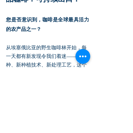
您是否意识到，咖啡是全球最具活力
的农产品之一？
从埃塞俄比亚的野生咖啡林开始，每
一天都有新发现令我们着迷——新品
种、新种植技术、新处理工艺，这个
行业正以前所未有的速度革新。
在这场变革中，巴西咖啡颠覆了传统
认知：海拔与纬度的全新范式。不同
于固有观念，不同海拔种植的咖啡都
能呈现惊艳的杯中表现，同时恪守可
持续种植准则。
当我们观察纬度变化：越远离赤道，