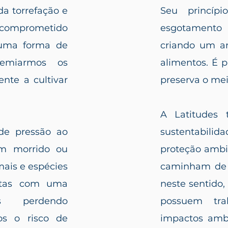
a torrefação e
Seu princíp
 comprometido
esgotamento 
uma forma de
criando um am
remiarmos os
alimentos.
É p
nte a cultivar
preserva o me
A Latitudes
de pressão ao
sustentabili
em morrido ou
proteção ambi
mais e espécies
caminham de 
intas com uma
neste sentido,
os perdendo
possuem tra
os o risco de
impactos amb