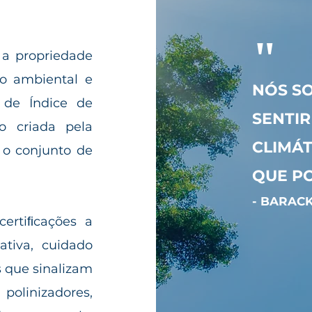
"
 a propriedade
o ambiental e
NÓS S
de Índice de
SENTIR
o criada pela
CLIMÁT
 o conjunto de
QUE PO
- BARAC
ertiﬁcações a
tiva, cuidado
 que sinalizam
polinizadores,