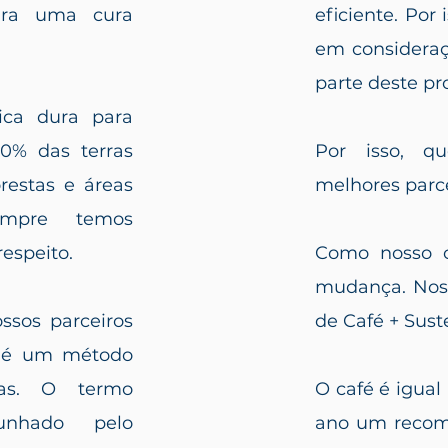
para uma cura
eficiente. Por
em consideraç
parte deste pro
ica dura para
0% das terras
Por isso, q
restas e áreas
melhores parc
empre temos
espeito.
Como nosso c
mudança. Nos
sos parceiros
de Café + Sust
ue é um método
mas. O termo
O café é igual 
cunhado pelo
ano um recome