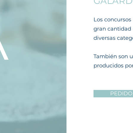
GALAR
A
Los concursos 
gran cantidad 
diversas catego
También son u
producidos por
PEDIDO