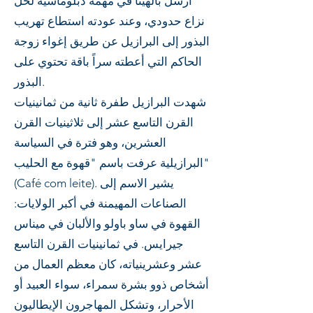
أُرسل بالهيتا في مهمة دبلوماسية لحل
نزاع حدودي، وعند عودته استطاع تهريب
البذور إلى البرازيل عن طريق إغواء زوجة
الحاكم التي أعطته سراً باقة تحتوي على
البذور.
شهدت البرازيل طفرة ثانية من ثمانينيات
القرن التاسع عشر إلى ثلاثينيات القرن
العشرين، وهو فترة في السياسة
البرازيلية عرفت باسم "قهوة مع الحليب"
(Café com leite). يشير الاسم إلى
الصناعات المهيمنة في أكبر الولايات:
القهوة في ساو باولو والألبان في ميناس
جيرايس. في ثمانينيات القرن التاسع
عشر وعشرينياته، كان معظم العمال من
أشخاص ذوو بشرة سمراء، سواء العبيد أو
الأحرار، وتشكل المهاجرون الإيطاليون