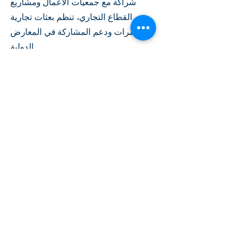
شراكة مع جمعيات الأعمال ومشاريع
القطاع التجاري، تنظم بعثات تجارية
ومؤتمرات ودعم المشاركة في المعارض
الدولية.
WCE - الفعاليات العالمية
للقهوة
www.worldbaristachampionship.org
تنظم فعاليات القهوة العالمية التي تملكها
جمعية القهوة المتخصصة (SCA) أهم
مسابقات القهوة الدولية لتطوير مهنة
الباريستا وتحسين جودة القهوة.
تشمل المسابقات: بطولة الباريستا
العالمية، بطولة فن اللاتيه، بطولة صانعي
القهوة، بطولة القهوة مع المشروبات