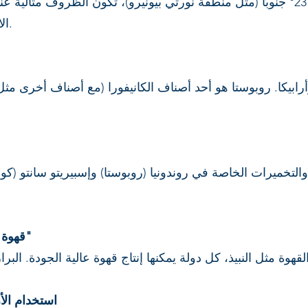
الاستواء)، تُزرع القهوة في جبال أعلى.
أرابيكا. روبوستا هو أحد أصناف الكانيفورا (مع أصناف أخرى مثل
لتخميرات الخاصة في روندونيا (روبوستا) وإسبيريتو سانتو (كونيل
13) "قهوة بعض الدول أفضل من الأخرى"
14) استخدام ا