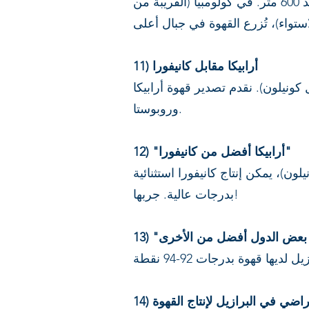
بارد جدًا. عند خط عرض 23° جنوبًا (مثل منطقة نورتي بيونيرو)، تكون الظروف مثالية عند 600 متر. في كولومبيا (القريبة من
11) أرابيكا مقابل كانيفورا
 كونيلون). نقدم تصدير قهوة أرابيكا
وروبوستا.
12) "أرابيكا أفضل من كانيفورا"
ون)، يمكن إنتاج كانيفورا استثنائية
بدرجات عالية. جربها!
لأراضي في البرازيل لإنتاج القهوة