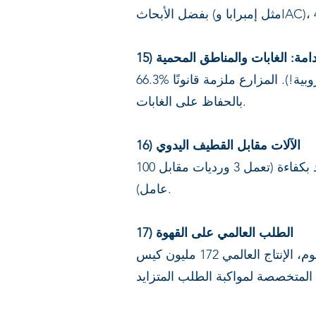
استدامة: الغابات والمناطق المحمية
66.3% من الأراضي البرازيلية مخصصة للغطاء النباتي الطبيعي (ما يعادل مساحة 48 دولة أوروبية!). المزارع ملزمة قانونًا
بالحفاظ على الغابات.
16) الآلات مقابل القطيف اليدوي
معظم القهوة في البرازيل تُحصد يدويًا. في المناطق المسطحة، تُستخدم آلات الحصاد بكفاءة (تعمل 3 ورديات مقابل 100
عامل).
17) الطلب العالمي على القهوة
بحلول 2050، قد يحتاج العالم إلى 300 مليون كيس قهوة إذا زاد الطلب 2% سنويًا. اليوم، الإنتاج العالمي 172 مليون كيس