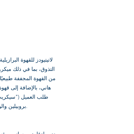
لاتيتيودز للقهوة البرازيل
التذوق، بما في ذلك ميكرو
من القهوة المجففة طبيعيًا
هاني، بالإضافة إلى قه
طلب العميل ("سيكريت 
بروبيلين والورق بأحجام مختلفة. كما نقدم روبوستا الأمازونية المتخصصة من روندونيا، وهي قهوة فريدة ونادرة.