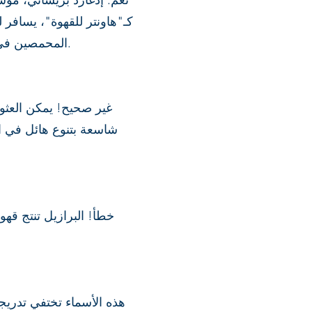
نعم. إدغارد بريساني، مؤس
كـ"هاونتر للقهوة"، يسافر
المحمصين في البرازيل. كما ألف إدغارد كتابًا للباريستا وعشاق القهوة بعنوان "دليل الباريستا" (الطبعة السادسة).
شاسعة بتنوع هائل في ال
خطأ! البرازيل تنتج قه