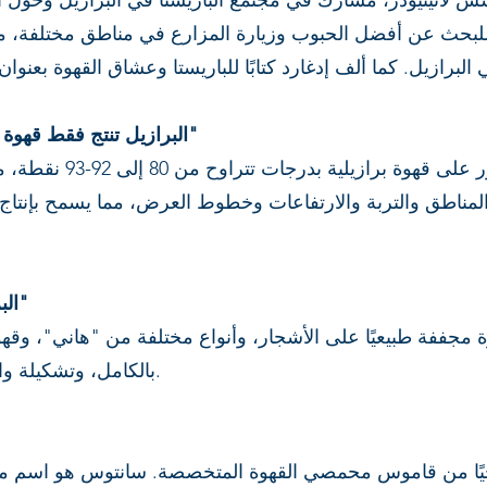
س لاتيتيودز، مشارك في مجتمع الباريستا في البرازيل وحول الع
 للبحث عن أفضل الحبوب وزيارة المزارع في مناطق مختلفة، م
5) "البرازيل تنتج فقط قهوة بنكهات الشوكولاتة والمكسرات"
غير صحيح! يمكن العثور
مناطق والتربة والارتفاعات وخطوط العرض، مما يسمح بإنتاج قه
6) "البرازيل تنتج فقط القهوة الطبيعية"
وة مجففة طبيعيًا على الأشجار، وأنواع مختلفة من "هاني"، و
بالكامل، وتشكيلة واسعة من النكهات مثل أي منشأ آخر.