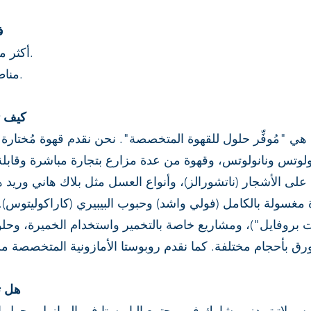
2
– أكثر من 40 منطقة مختلفة في البرازيل.
– مناطق متنوعة في الصين والسلفادور.
3) كيف
ية هي "مُوفِّر حلول للقهوة المتخصصة". نحن نقدم قهوة مُختارة س
لوتس ونانولوتس، وقهوة من عدة مزارع بتجارة مباشرة وقابلة لل
 على الأشجار (ناتشورالز)، وأنواع العسل مثل بلاك هاني وريد 
وة مغسولة بالكامل (فولي واشد) وحبوب البيبيري (كاراكوليت
بروفايل")، ومشاريع خاصة بالتخمير واستخدام الخميرة، وحلول
4) هل