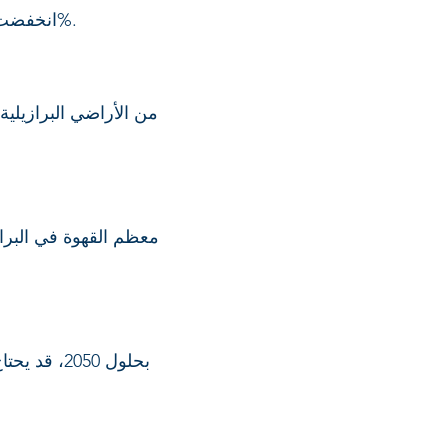
بفضل الأبحاث (مثل إمبرابا وIAC)، انخفضت مساحة زراعة القهوة 55.1% بينما زادت الإنتاجية أكثر من 400%.