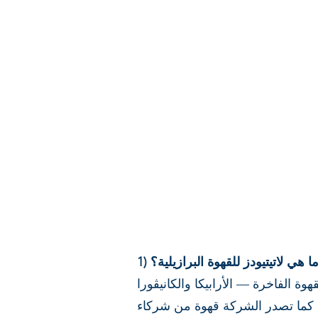
كانيڤورا (Robustas Amazônicos) من البرازيل، وهي دولة ذات
. كما تصدر الشركة قهوة من شركاء