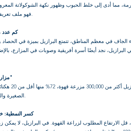
مة، مما أدى إلى خلط الحبوب وظهور نكهة الشوكولاتة المعروف
فهو ملف تعريف لمنطقة في ولاية ميناس جيرايس.
8) كم عدد
في البرازيل، نجد أيضًا أسرة أفريقية وصوبات في المزارع، بال
9) "مزارع القهوة في البرازيل كبيرة جدًا"
غير صحيح! يوجد 
الصغيرة والمتوسطة، لأن الكبيرة تصدر مباشرة.
10) كسر النمطية