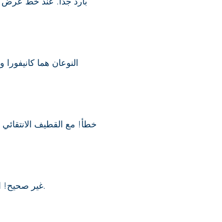
النوعان هما كانيفورا و
خطأ! مع القطيف الانتقائي وا
غير صحيح! القهوة مثل النبيذ، كل دولة يمكنها إنتاج قهوة عالية الجودة. البرازيل لديها قهوة بدرجات 92-94 نقطة.