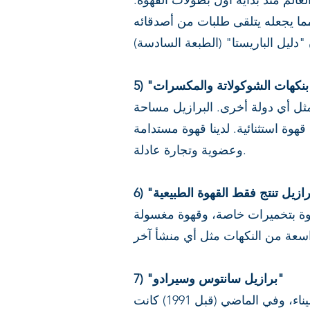
الم منذ بداية أول بطولات القهوة.
ما يجعله يتلقى طلبات من أصدقائه
 على قهوة برازيلية بدرجات تتراوح من 80 إلى 92-93 نقطة، مثل أي دولة أخرى. البرازيل مساحة
وة استثنائية. لدينا قهوة مستدامة
وعضوية وتجارة عادلة.
قهوة بتخميرات خاصة، وقهوة مغسولة
7) "برازيل سانتوس وسيرادو"
هذه الأسماء تختفي تدريجيًا من قاموس محمصي القهوة المتخصصة. سانتوس هو اسم ميناء، وفي الماضي (قبل 1991) كانت