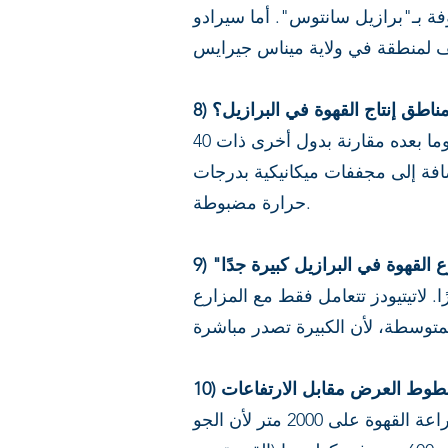
ة بـ"برازيل سانتوس". أما سيرادو
 مناطق إنتاج القهوة في البرازيل؟
40 منطقة مختلفة. بفضل الشتاء الجاف في معظم المناطق، تتمتع البرازيل بميزة في الحصاد وما بعده مقارنة بدول أخرى ذات
إضافة إلى مجففات ميكانيكية بدرجات
حرارة مضبوطة.
في البرازيل أكثر من 300,000 مزرعة قهوة، 72% منها أقل من 20 هكتارًا. لاتيتيودز تتعامل فقط مع المزارع
: خطوط العرض مقابل الارتفاعات
كلما ابتعدنا عن خط الاستواء، قل الارتفاع المطلوب لزراعة القهوة. في البرازيل، لا يمكن زراعة القهوة على 2000 متر لأن الجو