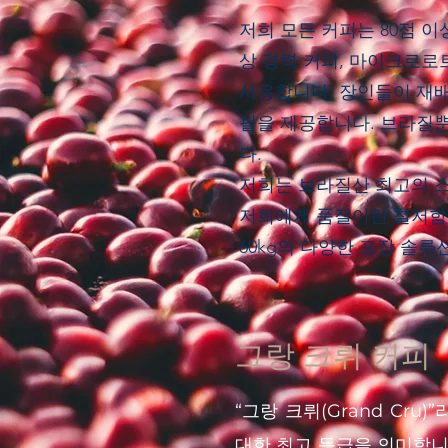
저희 모든 커피는 80점 이
상 경력 커피, 마이크로로
사용합니다. 장인들이 재
필을 제공합니다. 브라질
다.
저희는 브라질산 최고의 
저희에게 품질이란 철저함, 
60kg의 다양한 포장 솔루
그랑 크뤼 커피
“그랑 크뤼(Grand Cr
대한 최고 등급을 의미합니다