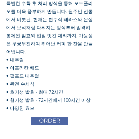
특별한 수확 후 처리 방식을 통해 포트폴리
오를 더욱 풍부하게 만듭니다. 원주민 전통
에서 비롯된, 현재는 현수식 테라스와 온실
에서 보석처럼 다뤄지는 방식부터 엄격히
통제된 발효와 껍질 벗긴 체리까지, 가능성
은 무궁무진하여 뛰어난 커피 한 잔을 만들
어냅니다.
• 내추럴
• 아프리칸 베드
• 펄프드 내추럴
• 완전 수세식
• 호기성 발효 - 최대 72시간
• 혐기성 발효 - 72시간에서 100시간 이상
• 다양한 효모
ORDER