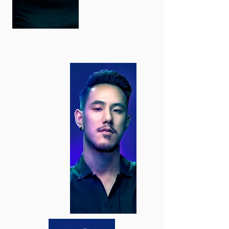
Chad
Wang