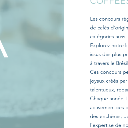
COFFEE
A
Les concours rég
de cafés d’origi
catégories aussi
Explorez notre l
issus des plus p
à travers le Brésil
Ces concours pe
joyaux créés par
talentueux, répar
Chaque année, La
activement ces c
des enchères, qu
l’expertise de n