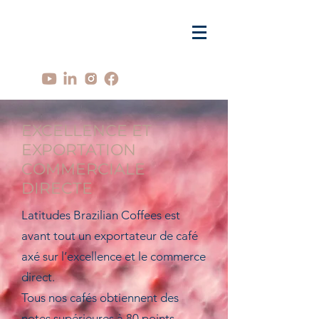
EXCELLENCE ET
EXPORTATION
COMMERCIALE
DIRECTE
Latitudes Brazilian Coffees est
avant tout un exportateur de café
axé sur l’excellence et le commerce
direct.
Tous nos cafés obtiennent des
notes supérieures à 80 points