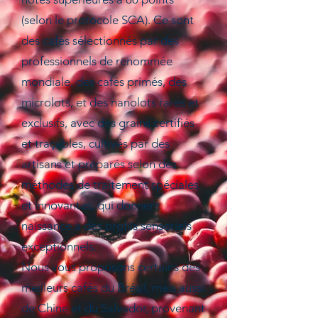
(selon le protocole SCA). Ce sont
des cafés sélectionnés par des
professionnels de renommée
mondiale, des cafés primés, des
microlots, et des nanolots rares et
exclusifs, avec des grains certifiés
et traçables, cultivés par des
artisans et préparés selon des
méthodes de traitement spéciales
et innovantes, qui donnent
naissance à des profils sensoriels
exceptionnels.
Nous vous proposons certains des
meilleurs cafés du Brésil, mais aussi
de Chine et du Salvador, provenant