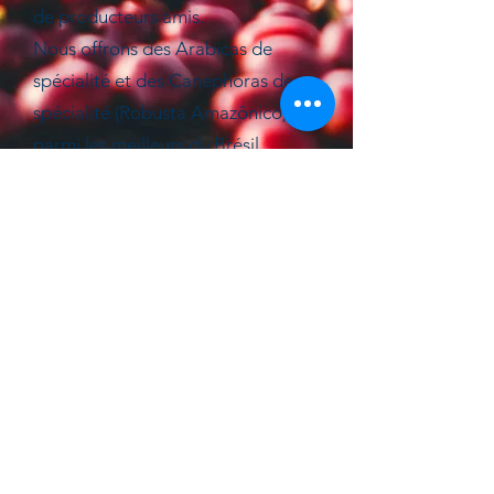
de producteurs amis.
Nous offrons des Arabicas de
spécialité et des Canephoras de
spécialité (Robusta Amazônico)
parmi les meilleurs du Brésil.
Pour nous, la qualité rime avec
rigueur, constance et service. C’est
pourquoi nos cafés sont
soigneusement préparés, et nous
proposons différentes solutions
d’emballage : sacs de 5 kg, 30 kg et
60 kg.
©2021 by Latitudes Brazilian Coffees.