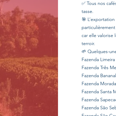
✅ Tous nos cafés
tasse.
🎯 L’exportation
particulièrement
car elle valorise
terroir.
🌱 Quelques-une
Fazenda Limeira
Fazenda Três Me
Fazenda Banana
Fazenda Morada
Fazenda Santa 
Fazenda Sapeca
Fazenda São Seb
Fazenda São Ca