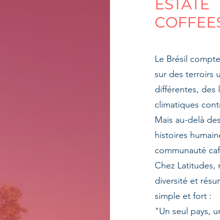
ESTATE
COFFEE
Le Brésil compte
sur des terroirs 
différentes, des 
climatiques cont
Mais au-delà des 
histoires humain
communauté caf
Chez Latitudes, 
diversité et rés
simple et fort :
"Un seul pays, un