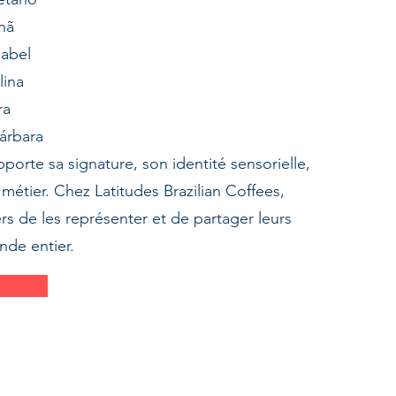
nã
sabel
lina
ra
árbara
orte sa signature, son identité sensorielle,
 métier. Chez Latitudes Brazilian Coffees,
s de les représenter et de partager leurs
nde entier.