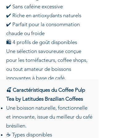
✔️ Sans caféine excessive
✔️ Riche en antioxydants naturels
✔️ Parfait pour la consommation
chaude ou froide
🛍️ 4 profils de goût disponibles
Une sélection savoureuse conçue
pour les torréfacteurs, coffee shops,
ou tout amateur de boissons
innovantes à base de café.
🌱 Latitudes Brazilian Coffees innove
🍒 Caractéristiques du Coffee Pulp
encore
Tea by Latitudes Brazilian Coffees
Un thé issu du café, aux bénéfices
Une boisson naturelle, fonctionnelle
santé, à l’empreinte durable, et au
et innovante, issue du meilleur du café
goût inoubliable.
brésilien.
Explorez une nouvelle facette du
☕ Types disponibles