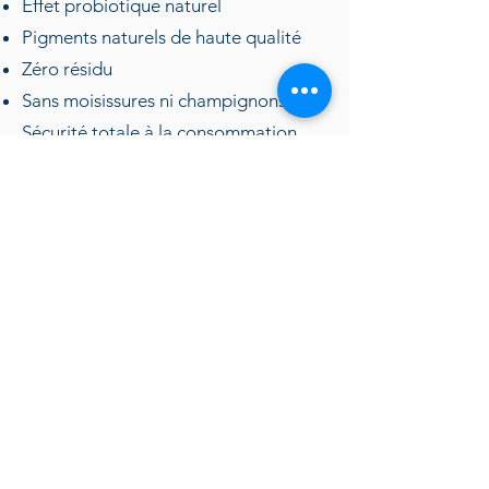
Effet probiotique naturel
Pigments naturels de haute qualité
Zéro résidu
Sans moisissures ni champignons →
Sécurité totale à la consommation
⚙️ Caractéristiques techniques
Pulpe de café déshydratée
Extraction puissante : 2 %
Préparation rapide : seulement 3
minutes !
🌱 Une boisson d’avenir, naturelle et
saine
Le Coffee Pulp Tea de Latitudes est
une solution durable, à la fois
gourmande et fonctionnelle, idéale
pour les coffee shops, torréfacteurs