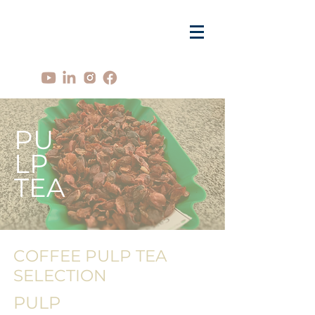
PU
LP
TEA
COFFEE PULP TEA
SELECTION
PULP